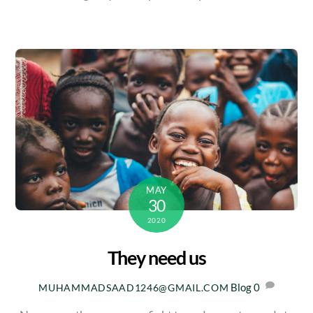
MAY
30
2020
They need us
Blog
0
MUHAMMADSAAD1246@GMAIL.COM