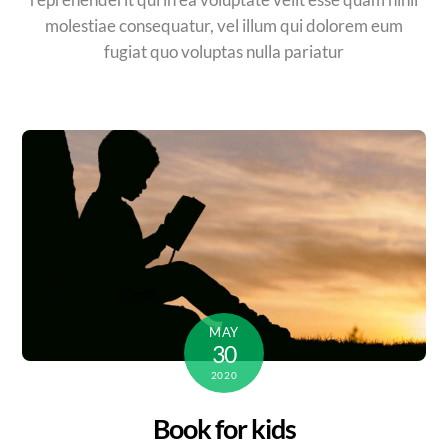
molestiae consequatur, vel illum qui dolorem eum
fugiat quo voluptas nulla pariatur
MAY
30
2020
Book for kids