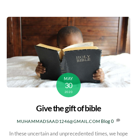
MAY
30
2020
Give the gift of bible
Blog
0
MUHAMMADSAAD1246@GMAIL.COM
In these uncertain and unprecedented times, we hope