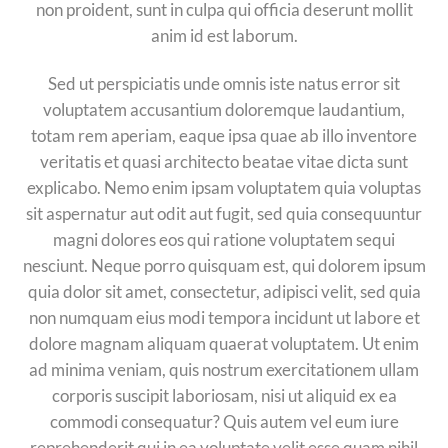
non proident, sunt in culpa qui officia deserunt mollit
anim id est laborum.
Sed ut perspiciatis unde omnis iste natus error sit
voluptatem accusantium doloremque laudantium,
totam rem aperiam, eaque ipsa quae ab illo inventore
veritatis et quasi architecto beatae vitae dicta sunt
explicabo. Nemo enim ipsam voluptatem quia voluptas
sit aspernatur aut odit aut fugit, sed quia consequuntur
magni dolores eos qui ratione voluptatem sequi
nesciunt. Neque porro quisquam est, qui dolorem ipsum
quia dolor sit amet, consectetur, adipisci velit, sed quia
non numquam eius modi tempora incidunt ut labore et
dolore magnam aliquam quaerat voluptatem. Ut enim
ad minima veniam, quis nostrum exercitationem ullam
corporis suscipit laboriosam, nisi ut aliquid ex ea
commodi consequatur? Quis autem vel eum iure
reprehenderit qui in ea voluptate velit esse quam nihil