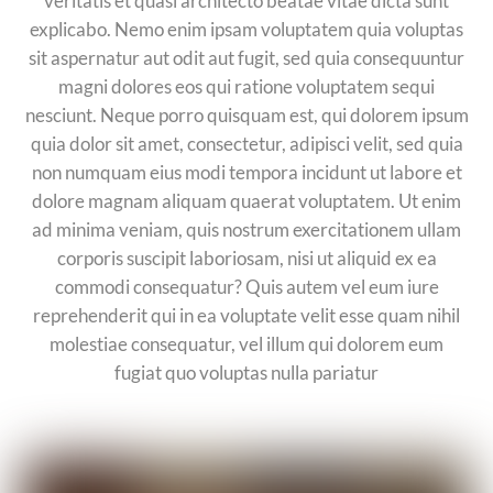
veritatis et quasi architecto beatae vitae dicta sunt
explicabo. Nemo enim ipsam voluptatem quia voluptas
sit aspernatur aut odit aut fugit, sed quia consequuntur
magni dolores eos qui ratione voluptatem sequi
nesciunt. Neque porro quisquam est, qui dolorem ipsum
quia dolor sit amet, consectetur, adipisci velit, sed quia
non numquam eius modi tempora incidunt ut labore et
dolore magnam aliquam quaerat voluptatem. Ut enim
ad minima veniam, quis nostrum exercitationem ullam
corporis suscipit laboriosam, nisi ut aliquid ex ea
commodi consequatur? Quis autem vel eum iure
reprehenderit qui in ea voluptate velit esse quam nihil
molestiae consequatur, vel illum qui dolorem eum
fugiat quo voluptas nulla pariatur