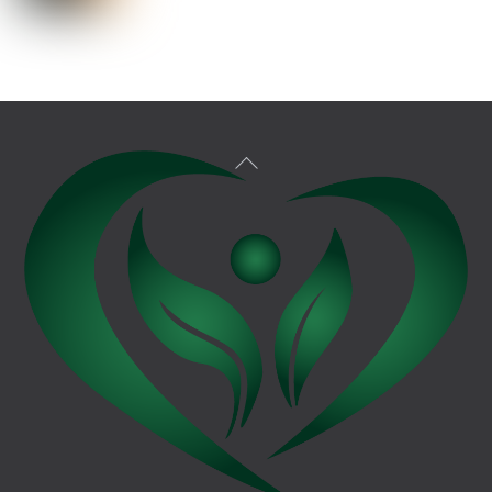
Back
To
Top